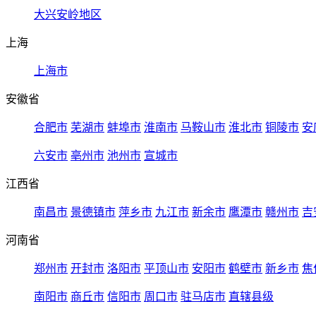
大兴安岭地区
上海
上海市
安徽省
合肥市
芜湖市
蚌埠市
淮南市
马鞍山市
淮北市
铜陵市
安
六安市
亳州市
池州市
宣城市
江西省
南昌市
景德镇市
萍乡市
九江市
新余市
鹰潭市
赣州市
吉
河南省
郑州市
开封市
洛阳市
平顶山市
安阳市
鹤壁市
新乡市
焦
南阳市
商丘市
信阳市
周口市
驻马店市
直辖县级