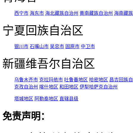
西宁市
海东市
海北藏族自治州
黄南藏族自治州
海南藏族
宁夏回族自治区
银川市
石嘴山市
吴忠市
固原市
中卫市
新疆维吾尔自治区
乌鲁木齐市
克拉玛依市
吐鲁番地区
哈密地区
昌吉回族自
克孜自治州
喀什地区
和田地区
伊犁哈萨克自治州
塔城地区
阿勒泰地区
直辖县级
免责声明：