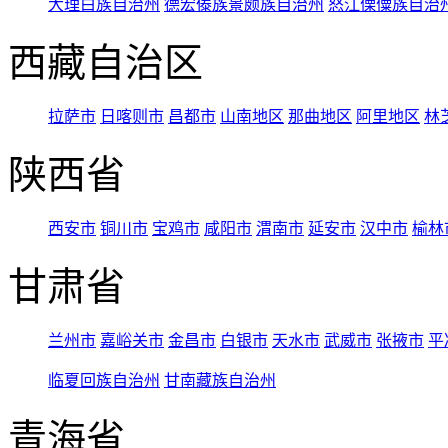
大理白族自治州
德宏傣族景颇族自治州
怒江傈僳族自治
西藏自治区
拉萨市
日喀则市
昌都市
山南地区
那曲地区
阿里地区
林
陕西省
西安市
铜川市
宝鸡市
咸阳市
渭南市
延安市
汉中市
榆林
甘肃省
兰州市
嘉峪关市
金昌市
白银市
天水市
武威市
张掖市
平
临夏回族自治州
甘南藏族自治州
青海省