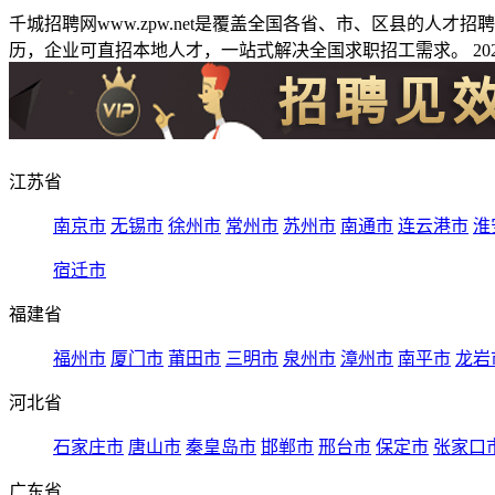
千城招聘网www.zpw.net是覆盖全国各省、市、区县的人
历，企业可直招本地人才，一站式解决全国求职招工需求。 2026
江苏省
南京市
无锡市
徐州市
常州市
苏州市
南通市
连云港市
淮
宿迁市
福建省
福州市
厦门市
莆田市
三明市
泉州市
漳州市
南平市
龙岩
河北省
石家庄市
唐山市
秦皇岛市
邯郸市
邢台市
保定市
张家口
广东省