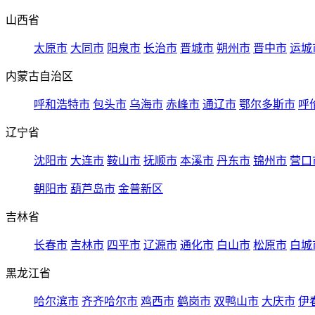
山西省
太原市
大同市
阳泉市
长治市
晋城市
朔州市
晋中市
运城
内蒙古自治区
呼和浩特市
包头市
乌海市
赤峰市
通辽市
鄂尔多斯市
呼
辽宁省
沈阳市
大连市
鞍山市
抚顺市
本溪市
丹东市
锦州市
营口
朝阳市
葫芦岛市
金普新区
吉林省
长春市
吉林市
四平市
辽源市
通化市
白山市
松原市
白城
黑龙江省
哈尔滨市
齐齐哈尔市
鸡西市
鹤岗市
双鸭山市
大庆市
伊