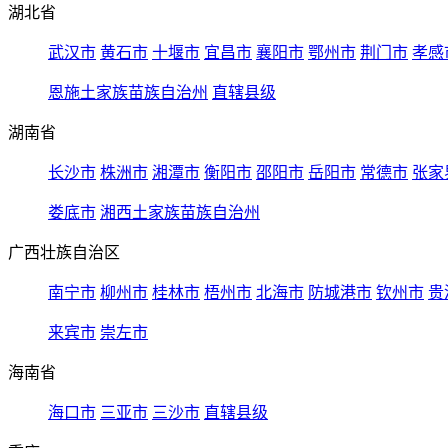
湖北省
武汉市
黄石市
十堰市
宜昌市
襄阳市
鄂州市
荆门市
孝感
恩施土家族苗族自治州
直辖县级
湖南省
长沙市
株洲市
湘潭市
衡阳市
邵阳市
岳阳市
常德市
张家
娄底市
湘西土家族苗族自治州
广西壮族自治区
南宁市
柳州市
桂林市
梧州市
北海市
防城港市
钦州市
贵
来宾市
崇左市
海南省
海口市
三亚市
三沙市
直辖县级