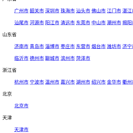
广州市
韶关市
深圳市
珠海市
汕头市
佛山市
江门市
湛江
汕尾市
河源市
阳江市
清远市
东莞市
中山市
潮州市
揭阳
山东省
济南市
青岛市
淄博市
枣庄市
东营市
烟台市
潍坊市
济宁
临沂市
德州市
聊城市
滨州市
菏泽市
浙江省
杭州市
宁波市
温州市
嘉兴市
湖州市
绍兴市
金华市
衢州
北京
北京市
天津
天津市