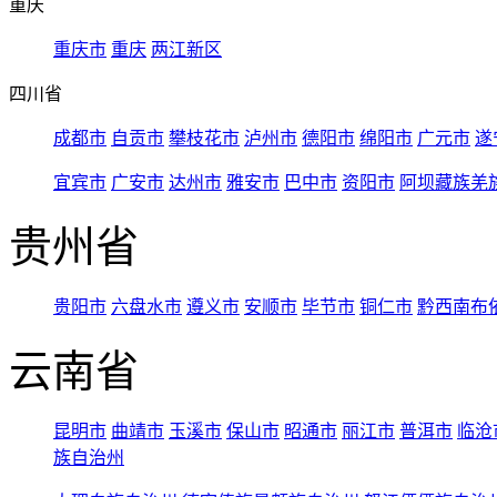
重庆
重庆市
重庆
两江新区
四川省
成都市
自贡市
攀枝花市
泸州市
德阳市
绵阳市
广元市
遂
宜宾市
广安市
达州市
雅安市
巴中市
资阳市
阿坝藏族羌
贵州省
贵阳市
六盘水市
遵义市
安顺市
毕节市
铜仁市
黔西南布
云南省
昆明市
曲靖市
玉溪市
保山市
昭通市
丽江市
普洱市
临沧
族自治州